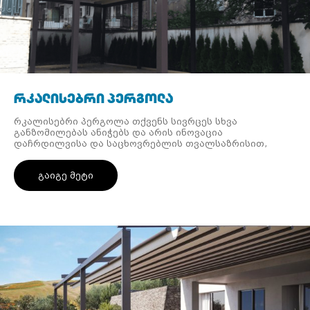
რკალისებრი პერგოლა
რკალისებრი პერგოლა თქვენს სივრცეს სხვა
განზომილებას ანიჭებს და არის ინოვაცია
დაჩრდილვისა და საცხოვრებლის თვალსაზრისით,
რადგან ის გამოირჩევა ინოვაციური ესთეტიკით,
რომელიც საშუალებას აძლევს მას განთავსდეს
გაიგე მეტი
ნებისმიერ არსებულ სტრუქტურაში.