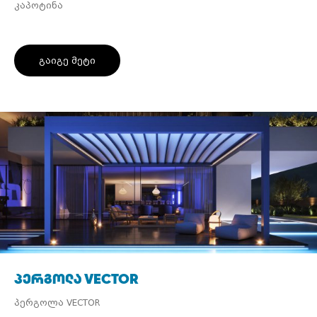
კაპოტინა
გაიგე მეტი
პერგოლა VECTOR
პერგოლა VECTOR