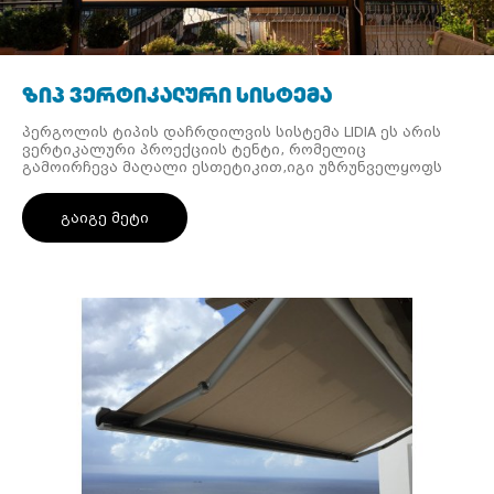
ზიპ ვერტიკალური სისტემა
პერგოლის ტიპის დაჩრდილვის სისტემა LIDIA ეს არის
ვერტიკალური პროექციის ტენტი, რომელიც
გამოირჩევა მაღალი ესთეტიკით,იგი უზრუნველყოფს
დაცვას ამინდის პირობებისგან, როგორიცაა წვიმა და
ქარი.
გაიგე მეტი