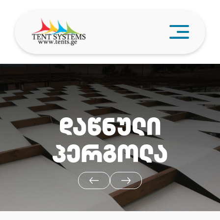
პროდუქცია
ჩვენ შესახებ
ვიდეო
სისტემების მახასიათებლები
დაწნული
კონტაქტი
პერგოლა